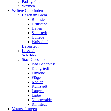
Padingbüttel
Wremen
Weitere Gemeinden
Hagen im Brem.
Bramstedt
Driftsethe
Hagen
Sandstedt
Uthlede
Wulsbüttel
Beverstedt
Loxstedt
Schiffdorf
Stadt Geestland
Bad Bederkesa
Drangstedt
Elmlohe
Flögeln
Köhlen
Kührstedt
Langen
Lintig
Neuenwalde
Ringstedt
Veranstaltungen