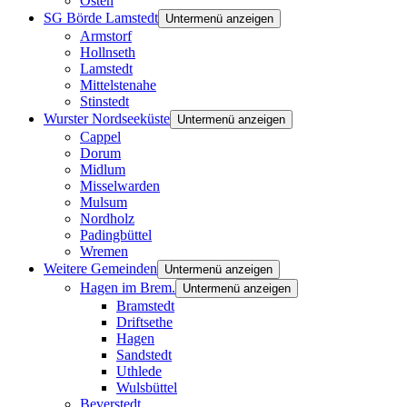
Osten
SG Börde Lamstedt
Untermenü anzeigen
Armstorf
Hollnseth
Lamstedt
Mittelstenahe
Stinstedt
Wurster Nordseeküste
Untermenü anzeigen
Cappel
Dorum
Midlum
Misselwarden
Mulsum
Nordholz
Padingbüttel
Wremen
Weitere Gemeinden
Untermenü anzeigen
Hagen im Brem.
Untermenü anzeigen
Bramstedt
Driftsethe
Hagen
Sandstedt
Uthlede
Wulsbüttel
Beverstedt