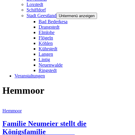
Loxstedt
Schiffdorf
Stadt Geestland
Untermenü anzeigen
Bad Bederkesa
Drangstedt
Elmlohe
Flögeln
Köhlen
Kührstedt
Langen
Lintig
Neuenwalde
Ringstedt
Veranstaltungen
Hemmoor
Hemmoor
Familie Neumeier stellt die
Königsfamilie