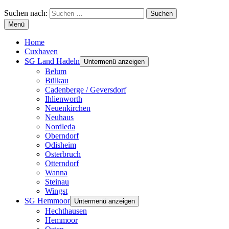
Suchen nach:
Menü
Home
Cuxhaven
SG Land Hadeln
Untermenü anzeigen
Belum
Bülkau
Cadenberge / Geversdorf
Ihlienworth
Neuenkirchen
Neuhaus
Nordleda
Oberndorf
Odisheim
Osterbruch
Otterndorf
Wanna
Steinau
Wingst
SG Hemmoor
Untermenü anzeigen
Hechthausen
Hemmoor