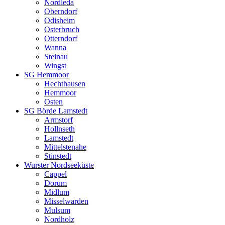
Nordleda
Oberndorf
Odisheim
Osterbruch
Otterndorf
Wanna
Steinau
Wingst
SG Hemmoor
Hechthausen
Hemmoor
Osten
SG Börde Lamstedt
Armstorf
Hollnseth
Lamstedt
Mittelstenahe
Stinstedt
Wurster Nordseeküste
Cappel
Dorum
Midlum
Misselwarden
Mulsum
Nordholz