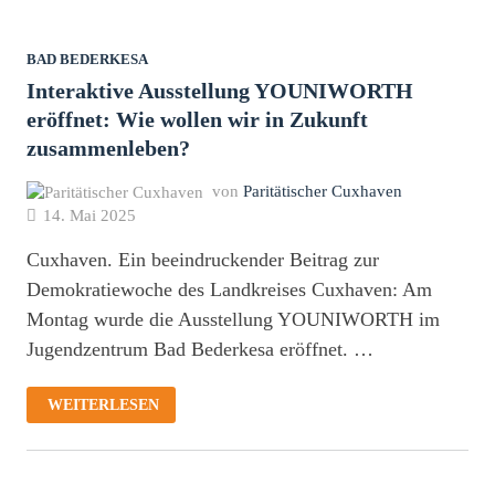
AUSSTELLUNG
BAD BEDERKESA
Interaktive Ausstellung YOUNIWORTH
eröffnet: Wie wollen wir in Zukunft
zusammenleben?
von
Paritätischer Cuxhaven
14. Mai 2025
Cuxhaven. Ein beeindruckender Beitrag zur
Demokratiewoche des Landkreises Cuxhaven: Am
Montag wurde die Ausstellung YOUNIWORTH im
Jugendzentrum Bad Bederkesa eröffnet. …
INTERAKTIVE
WEITERLESEN
AUSSTELLUNG
YOUNIWORTH
ERÖFFNET:
WIE
WOLLEN