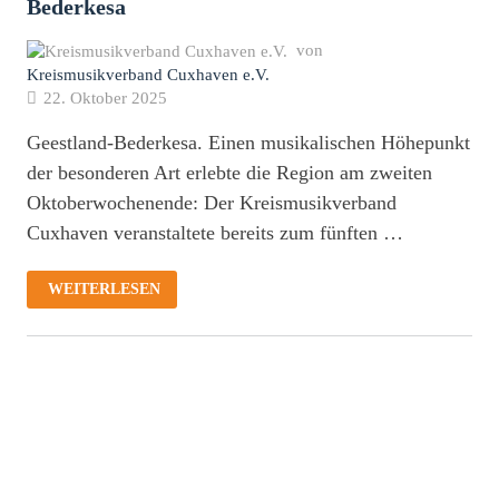
Bederkesa
von
Kreismusikverband Cuxhaven e.V.
22. Oktober 2025
Geestland-Bederkesa. Einen musikalischen Höhepunkt
der besonderen Art erlebte die Region am zweiten
Oktoberwochenende: Der Kreismusikverband
Cuxhaven veranstaltete bereits zum fünften …
“MIT
WEITERLESEN
ERNST
UND
HERZ”:
ERFOLGREICHER
WORKSHOP
UND
STIMMUNGSVOLLES
ABSCHLUSSKONZERT
MIT
ERNST
HUTTER
IN
BEDERKESA