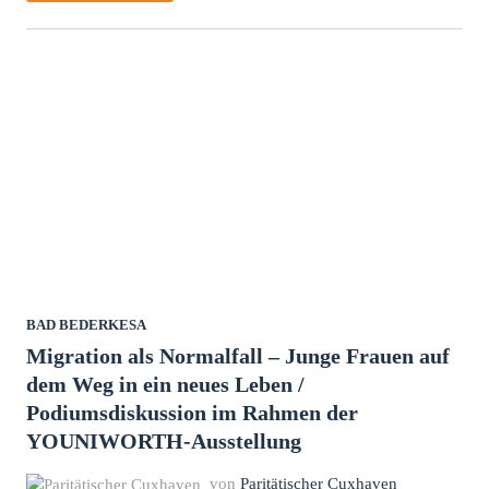
UND
HERZ:
ABSCHLUSSKONZERT
MIT
ERNST
HUTTER
UND
DEM
KMV-
PROJEKTORCHESTER
BAD BEDERKESA
Migration als Normalfall – Junge Frauen auf
dem Weg in ein neues Leben /
Podiumsdiskussion im Rahmen der
YOUNIWORTH-Ausstellung
von
Paritätischer Cuxhaven