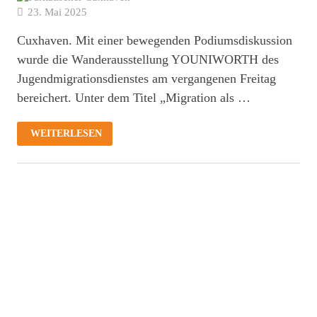
23. Mai 2025
Cuxhaven. Mit einer bewegenden Podiumsdiskussion
wurde die Wanderausstellung YOUNIWORTH des
Jugendmigrationsdienstes am vergangenen Freitag
bereichert. Unter dem Titel „Migration als …
MIGRATION
WEITERLESEN
ALS
NORMALFALL
–
JUNGE
FRAUEN
AUF
DEM
WEG
IN
EIN
NEUES
LEBEN
/
PODIUMSDISKUSSION
IM
RAHMEN
DER
YOUNIWORTH-