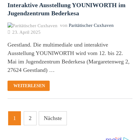
Interaktive Ausstellung YOUNIWORTH im
Jugendzentrum Bederkesa
von
Paritätischer Cuxhaven
23. April 2025
Geestland. Die multimediale und interaktive
Ausstellung YOUNIWORTH wird vom 12. bis 22.
Mai im Jugendzentrum Bederkesa (Margaretenweg 2,
27624 Geestland) …
INTERAKTIVE
WEITERLESEN
AUSSTELLUNG
YOUNIWORTH
IM
JUGENDZENTRUM
BEDERKESA
Seitennummerierung
1
2
Nächste
der