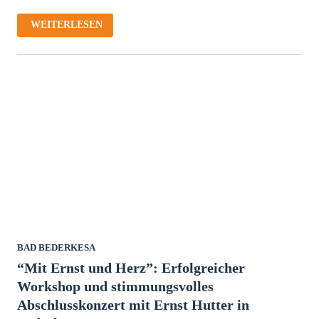
NEUJAHRSEMPFANG
WEITERLESEN
DES
FRAUENRATES
IM
LANDKREIS
CUXHAVEN
E.V.
IN
KOOPERATION
MIT
DEN
GLEICHSTELLUNGSBEAUFTRAGTEN
BAD BEDERKESA
“Mit Ernst und Herz”: Erfolgreicher
Workshop und stimmungsvolles
Abschlusskonzert mit Ernst Hutter in