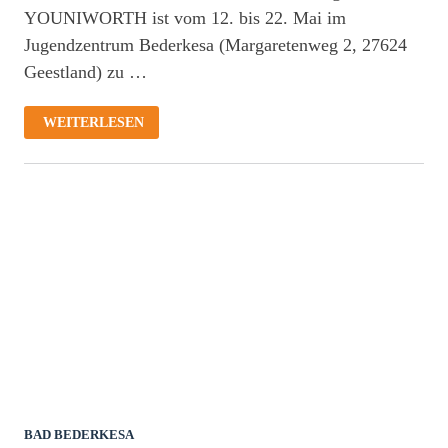
YOUNIWORTH ist vom 12. bis 22. Mai im
Jugendzentrum Bederkesa (Margaretenweg 2, 27624
Geestland) zu …
INTERAKTIVE
WEITERLESEN
AUSSTELLUNG
YOUNIWORTH
UND
BEGLEITPROGRAMM
IM
JUGENDZENTRUM
BEDERKESA
/
MIGRATION,
VIELFALT
UND
MITEINANDER
IM
FOKUS
BAD BEDERKESA