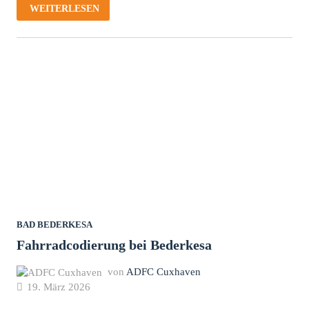
OLIVER
WEITERLESEN
HÄRTL
SPIELT
REINHARD
MEY
BAD BEDERKESA
Fahrradcodierung bei Bederkesa
von
ADFC Cuxhaven
19. März 2026