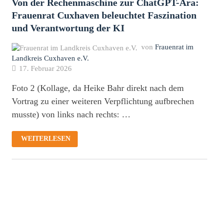
Von der Rechenmaschine zur ChatGPT-Ära:
Frauenrat Cuxhaven beleuchtet Faszination
und Verantwortung der KI
von
Frauenrat im
Landkreis Cuxhaven e.V.
17. Februar 2026
Foto 2 (Kollage, da Heike Bahr direkt nach dem
Vortrag zu einer weiteren Verpflichtung aufbrechen
musste) von links nach rechts: …
VON
WEITERLESEN
DER
RECHENMASCHINE
ZUR
CHATGPT-
ÄRA:
FRAUENRAT
CUXHAVEN
BELEUCHTET
FASZINATION
UND
VERANTWORTUNG