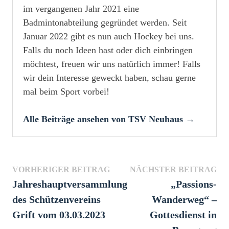
im vergangenen Jahr 2021 eine
Badmintonabteilung gegründet werden. Seit
Januar 2022 gibt es nun auch Hockey bei uns.
Falls du noch Ideen hast oder dich einbringen
möchtest, freuen wir uns natürlich immer! Falls
wir dein Interesse geweckt haben, schau gerne
mal beim Sport vorbei!
Alle Beiträge ansehen von TSV Neuhaus →
Beitragsnavigation
Vorheriger
Näc
VORHERIGER BEITRAG
NÄCHSTER BEITRAG
Beitrag:
Bei
Jahreshauptversammlung
„Passions-
des Schützenvereins
Wanderweg“ –
Grift vom 03.03.2023
Gottesdienst in