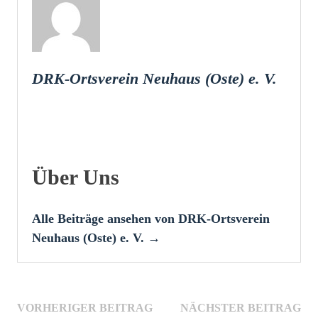
DRK-Ortsverein Neuhaus (Oste) e. V.
Über Uns
Alle Beiträge ansehen von DRK-Ortsverein
Neuhaus (Oste) e. V. →
Beitragsnavigation
Vorheriger
Näc
VORHERIGER BEITRAG
NÄCHSTER BEITRAG