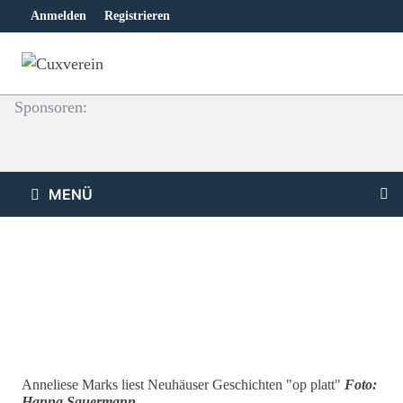
Zum
Anmelden
Registrieren
Inhalt
springen
Sponsoren:
MENÜ
Anneliese Marks liest Neuhäuser Geschichten "op platt"
Foto:
Hanna Sauermann