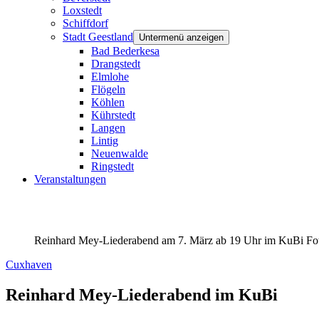
Loxstedt
Schiffdorf
Stadt Geestland
Untermenü anzeigen
Bad Bederkesa
Drangstedt
Elmlohe
Flögeln
Köhlen
Kührstedt
Langen
Lintig
Neuenwalde
Ringstedt
Veranstaltungen
Reinhard Mey-Liederabend am 7. März ab 19 Uhr im KuBi
Fo
Cuxhaven
Reinhard Mey-Liederabend im KuBi