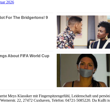
ruar 2026
rrist Meys Klassiker mit Fingerspitzengefühl, Leidenschaft und persö
, Wernerstr. 22, 27472 Cuxhaven, Telefon: 04721-5085220. Da KuBi ist ba