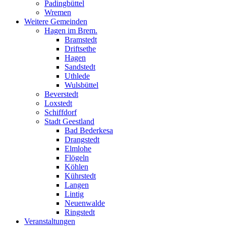
Padingbüttel
Wremen
Weitere Gemeinden
Hagen im Brem.
Bramstedt
Driftsethe
Hagen
Sandstedt
Uthlede
Wulsbüttel
Beverstedt
Loxstedt
Schiffdorf
Stadt Geestland
Bad Bederkesa
Drangstedt
Elmlohe
Flögeln
Köhlen
Kührstedt
Langen
Lintig
Neuenwalde
Ringstedt
Veranstaltungen