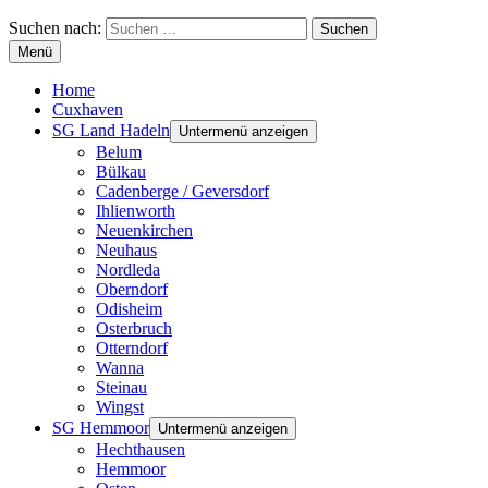
Suchen nach:
Menü
Home
Cuxhaven
SG Land Hadeln
Untermenü anzeigen
Belum
Bülkau
Cadenberge / Geversdorf
Ihlienworth
Neuenkirchen
Neuhaus
Nordleda
Oberndorf
Odisheim
Osterbruch
Otterndorf
Wanna
Steinau
Wingst
SG Hemmoor
Untermenü anzeigen
Hechthausen
Hemmoor