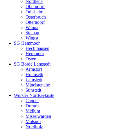
Nordleda
Oberndorf
Odisheim
Osterbruch
Otterndorf
Wanna
Steinau
Wingst
SG Hemmoor
Hechthausen
Hemmoor
Osten
SG Börde Lamstedt
Armstorf
Hollnseth
Lamstedt
Mittelstenahe
Stinstedt
Wurster Nordseeküste
Cappel
Dorum
Midlum
Misselwarden
Mulsum
Nordholz