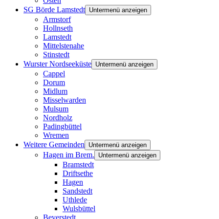
Osten
SG Börde Lamstedt
Untermenü anzeigen
Armstorf
Hollnseth
Lamstedt
Mittelstenahe
Stinstedt
Wurster Nordseeküste
Untermenü anzeigen
Cappel
Dorum
Midlum
Misselwarden
Mulsum
Nordholz
Padingbüttel
Wremen
Weitere Gemeinden
Untermenü anzeigen
Hagen im Brem.
Untermenü anzeigen
Bramstedt
Driftsethe
Hagen
Sandstedt
Uthlede
Wulsbüttel
Beverstedt