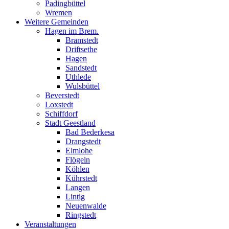
Padingbüttel
Wremen
Weitere Gemeinden
Hagen im Brem.
Bramstedt
Driftsethe
Hagen
Sandstedt
Uthlede
Wulsbüttel
Beverstedt
Loxstedt
Schiffdorf
Stadt Geestland
Bad Bederkesa
Drangstedt
Elmlohe
Flögeln
Köhlen
Kührstedt
Langen
Lintig
Neuenwalde
Ringstedt
Veranstaltungen