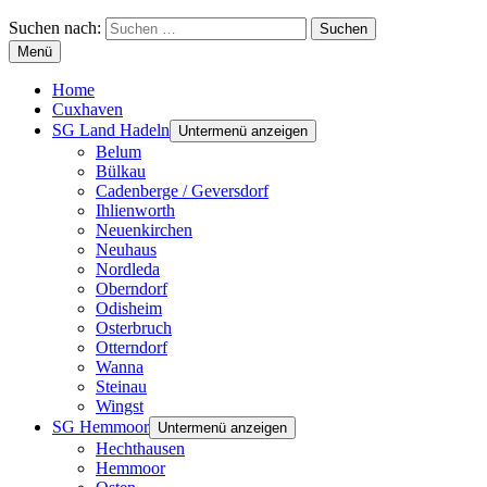
Suchen nach:
Menü
Home
Cuxhaven
SG Land Hadeln
Untermenü anzeigen
Belum
Bülkau
Cadenberge / Geversdorf
Ihlienworth
Neuenkirchen
Neuhaus
Nordleda
Oberndorf
Odisheim
Osterbruch
Otterndorf
Wanna
Steinau
Wingst
SG Hemmoor
Untermenü anzeigen
Hechthausen
Hemmoor