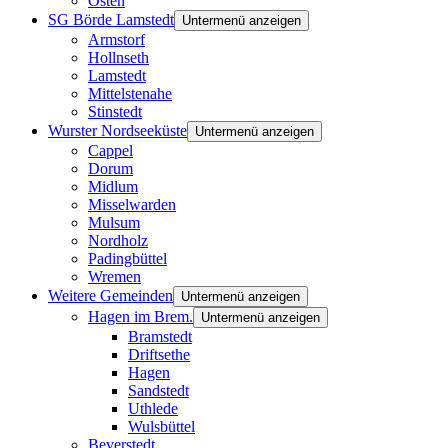
Osten
SG Börde Lamstedt
Untermenü anzeigen
Armstorf
Hollnseth
Lamstedt
Mittelstenahe
Stinstedt
Wurster Nordseeküste
Untermenü anzeigen
Cappel
Dorum
Midlum
Misselwarden
Mulsum
Nordholz
Padingbüttel
Wremen
Weitere Gemeinden
Untermenü anzeigen
Hagen im Brem.
Untermenü anzeigen
Bramstedt
Driftsethe
Hagen
Sandstedt
Uthlede
Wulsbüttel
Beverstedt