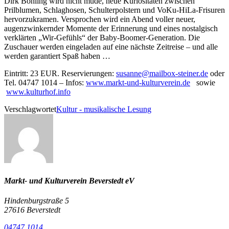
Dirk Böhling wird nicht müde, neue Kuriositäten zwischen
Prilblumen, Schlaghosen, Schulterpolstern und VoKu-HiLa-Frisuren
hervorzukramen. Versprochen wird ein Abend voller neuer,
augenzwinkernder Momente der Erinnerung und eines nostalgisch
verklärten „Wir-Gefühls“ der Baby-Boomer-Generation. Die
Zuschauer werden eingeladen auf eine nächste Zeitreise – und alle
werden garantiert Spaß haben …
Eintritt: 23 EUR. Reservierungen:
susanne@mailbox-steiner.de
oder
Tel. 04747 1014 – Infos:
www.markt-und-kulturverein.de
sowie
www.kulturhof.info
Verschlagwortet
Kultur - musikalische Lesung
Markt- und Kulturverein Beverstedt eV
Hindenburgstraße 5
27616 Beverstedt
04747 1014