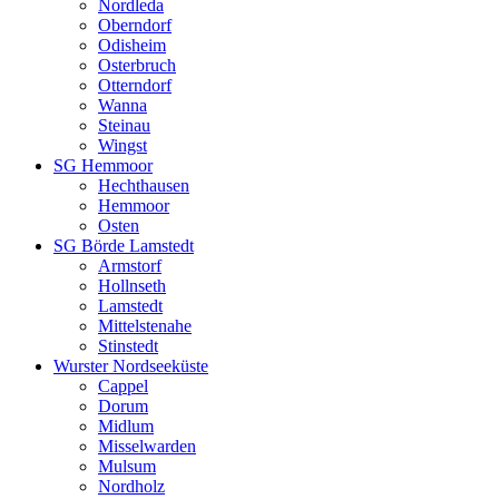
Nordleda
Oberndorf
Odisheim
Osterbruch
Otterndorf
Wanna
Steinau
Wingst
SG Hemmoor
Hechthausen
Hemmoor
Osten
SG Börde Lamstedt
Armstorf
Hollnseth
Lamstedt
Mittelstenahe
Stinstedt
Wurster Nordseeküste
Cappel
Dorum
Midlum
Misselwarden
Mulsum
Nordholz