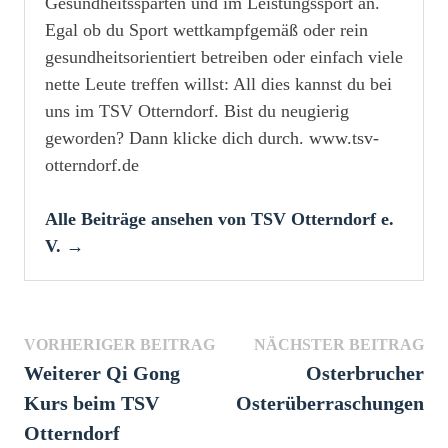
Gesundheitssparten und im Leistungssport an.
Egal ob du Sport wettkampfgemäß oder rein
gesundheitsorientiert betreiben oder einfach viele
nette Leute treffen willst: All dies kannst du bei
uns im TSV Otterndorf. Bist du neugierig
geworden? Dann klicke dich durch. www.tsv-
otterndorf.de
Alle Beiträge ansehen von TSV Otterndorf e.
V. →
Beitragsnavigation
Vorheriger
Näc
VORHERIGER BEITRAG
NÄCHSTER BEITRAG
Beitrag:
Bei
Weiterer Qi Gong
Osterbrucher
Kurs beim TSV
Osterüberraschungen
Otterndorf