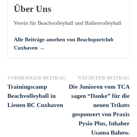
Über Uns
Verein für Beachvolleyball und Hallenvolleyball
Alle Beiträge ansehen von Beachsportclub
Cuxhaven →
Beitragsnavigation
Vorheriger
Näc
VORHERIGER BEITRAG
NÄCHSTER BEITRAG
Beitrag:
Bei
Trainingscamp
Die Junioren vom TCA
Beachvolleyball in
sagen “Danke” für die
Lienen BC Cuxhaven
neuen Trikots
gesponsert von Praxis
Pysio Plus, Inhaber
Usama Bahow.