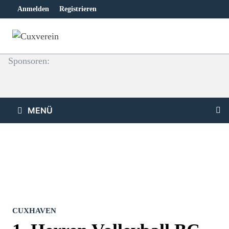
Zum
Anmelden
Registrieren
Inhalt
springen
Sponsoren:
MENÜ
CUXHAVEN