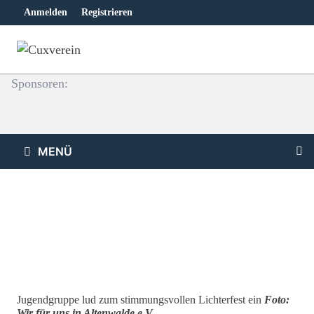
Zum
Anmelden
Registrieren
Inhalt
springen
Sponsoren:
MENÜ
Jugendgruppe lud zum stimmungsvollen Lichterfest ein
Foto:
Wir für uns in Altenwalde e.V.