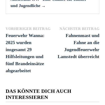
und Jugendliche →
Beitragsnavigation
Vorheriger
Näc
VORHERIGER BEITRAG
NÄCHSTER BEITRAG
Beitrag:
Bei
Feuerwehr Wanna:
Fahnenmast und
2025 wurden
Fahne an die
insgesamt 29
Jugendfeuerwehr
Hilfsleitungen und
Lamstedt überreicht
fünf Brandeinsätze
abgearbeitet
DAS KÖNNTE DICH AUCH
INTERESSIEREN